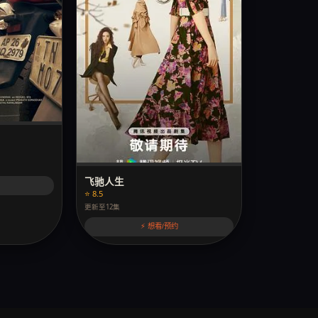
飞驰人生
⭐ 8.5
更新至12集
⚡ 想看/预约