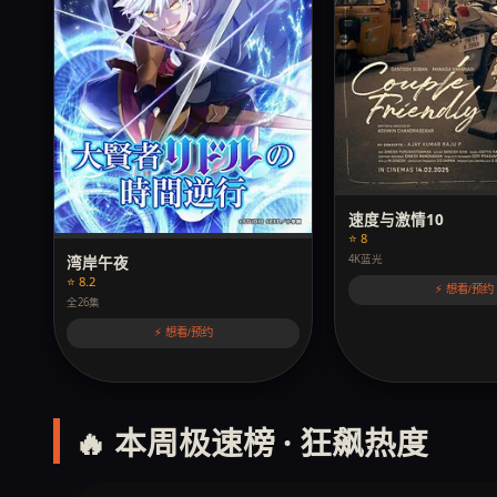
速度与激情10
⭐ 8
湾岸午夜
4K蓝光
⭐ 8.2
⚡ 想看/预约
全26集
⚡ 想看/预约
🔥 本周极速榜 · 狂飙热度