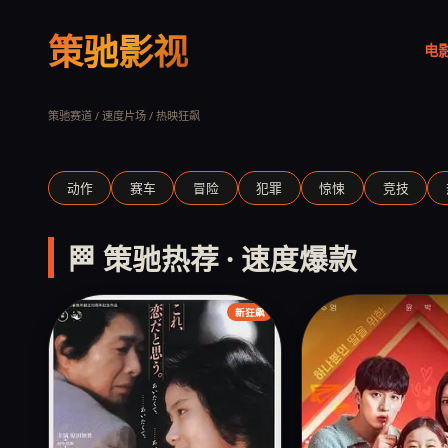
策驰影视
电
狂飙
扫黑除恶 正义狂飙
立即观看
策驰赛道 / 速度片场 / 热映狂飙
‹
动作
赛车
冒险
犯罪
惊悚
竞技
🏁 策驰热荐 · 速度爆款
新狂飙