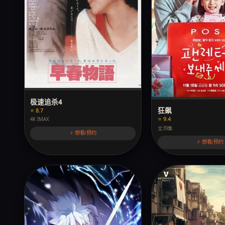
极速追杀4
狂飙
⭐ 8.7
⭐ 9.4
4K IMAX
全39集
⚡ 想看/预约
⚡ 想看/预约