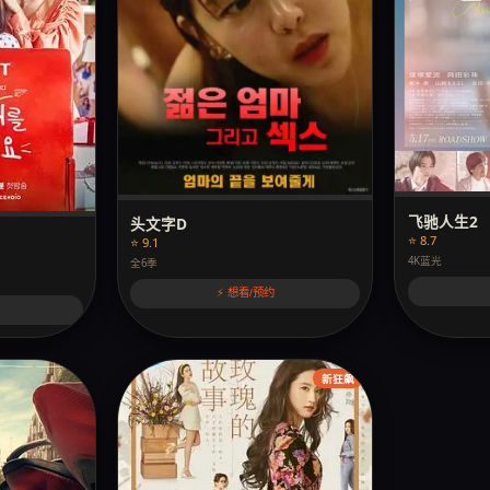
飞驰人生2
头文字D
⭐ 8.7
⭐ 9.1
4K蓝光
全6季
⚡ 想看/预约
新狂飙