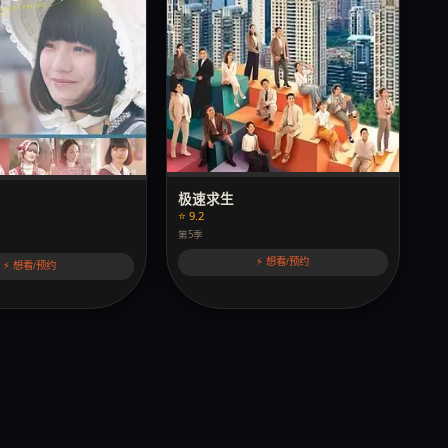
极速求生
⭐ 9.2
第5季
⚡ 想看/预约
⚡ 想看/预约