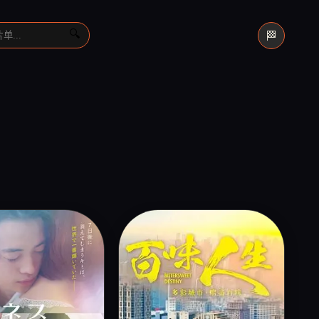
🏁
🔍
头
秋
立
›