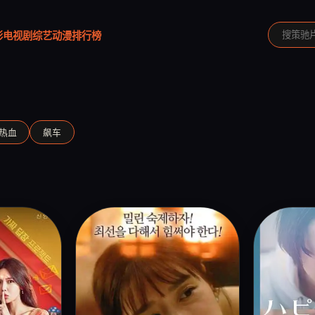
影
电视剧
综艺
动漫
排行榜
热血
飙车