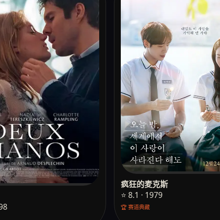
疯狂的麦克斯
⭐ 8.1 · 1979
998
🏆 赛道典藏