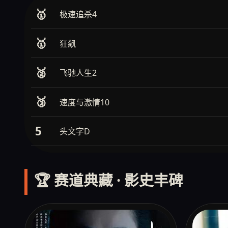
🥇
极速追杀4
🥇
狂飙
🥈
飞驰人生2
🥉
速度与激情10
5
头文字D
🏆 赛道典藏 · 影史丰碑